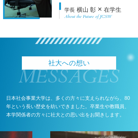
×
横山 彰
在学生
学長
About the Future of JCSW
社大への想い
MESSAGES
日本社会事業大学は、多くの方々に支えられながら、80
年という長い歴史を紡いできました。
卒業生や教職員、
本学関係者の方々に社大との思い出をお聞きします。