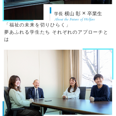
×
横山 彰
卒業生
学長
About the Future of Welfare
「福祉の未来を切りひらく」
夢あふれる学生たち それぞれのアプローチと
は