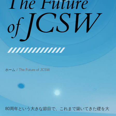
The Future
JCSW
of
ホーム
The Future of JCSW
80周年という大きな節目で、
これまで築いてきた礎を大