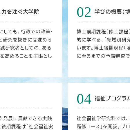
02
に力を注ぐ大学院
学びの概要（
にしても、行政での政策・
博士前期課程（修士課程
画と研究を抜きには進めら
的に学べる、「領域別研
実践研究者としての、ある
います。博士後期課程（
」を高めることを主眼とし
に至るまでの予備審査で
04
福祉プログラ
や発展に貢献できる実践
社会福祉学研究科では、
士後期課程は「社会福祉実
履修コース」を開設。プ