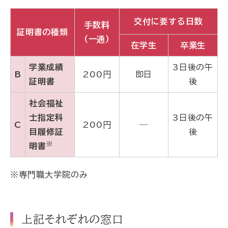
交付に要する日数
手数料
証明書の種類
（一通）
在学生
卒業生
学業成績
3日後の午
B
200円
即日
証明書
後
社会福祉
士指定科
3日後の午
C
200円
―
目履修証
後
※
明書
※専門職大学院のみ
上記それぞれの窓口