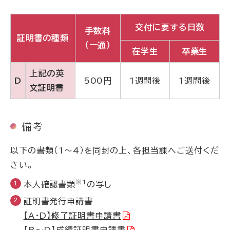
交付に要する日数
手数料
証明書の種類
（一通）
在学生
卒業生
上記の英
D
500円
1週間後
1週間後
文証明書
備考
以下の書類（1～4）を同封の上、各担当課へご送付くだ
さい。
※1
本人確認書類
の写し
証明書発行申請書
【A・D】修了証明書申請書