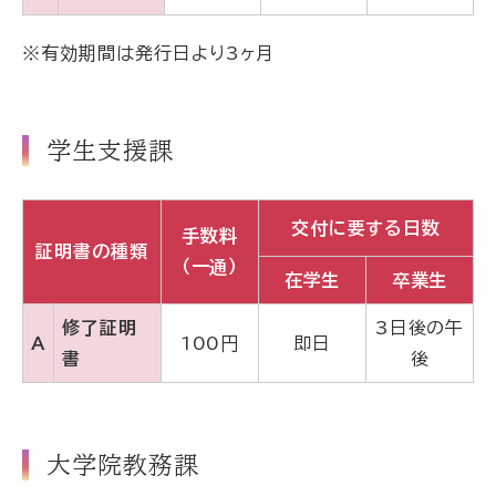
※有効期間は発行日より3ヶ月
学生支援課
交付に要する日数
手数料
証明書の種類
（一通）
在学生
卒業生
修了証明
3日後の午
A
100円
即日
書
後
大学院教務課