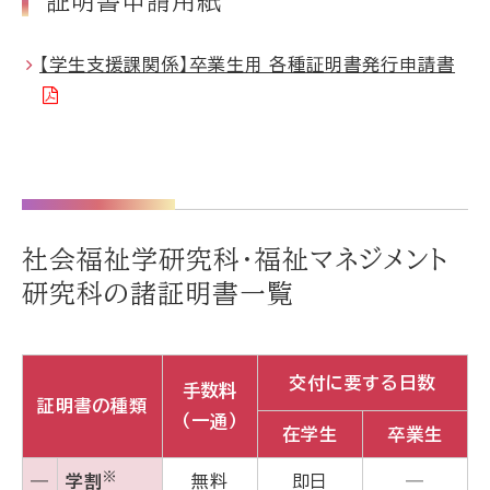
証明書申請用紙
【学生支援課関係】卒業生用 各種証明書発行申請書
社会福祉学研究科・福祉マネジメント
研究科の諸証明書一覧
交付に要する日数
手数料
証明書の種類
（一通）
在学生
卒業生
※
―
学割
無料
即日
―