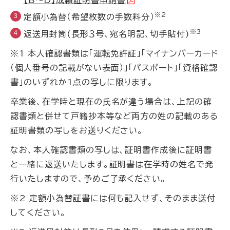
【B～D】成績証明書申請書
※2
定額小為替（希望枚数の手数料分）
※3
返送用封筒(長形３号、宛名明記、切手貼付)
※1 本人確認書類は「運転免許証」「マイナンバーカード
（個人番号の記載がない表面）」「パスポート」「資格確認
書」のいずれか
1
点の写しに限ります。
卒業後、在学時と現在の氏名が違う場合は、上記の確
認書類と併せて戸籍抄本等など両方の姓の記載のある
証明書類の写しをお送りください。
なお、本人確認書類の写しは、証明書作成後に証明書
と一緒に返送いたします。証明書は在学時の姓名で発
行いたしますので、予めご了承ください。
※2 定額小為替証書には何も記入せず、そのまま送付
してください。