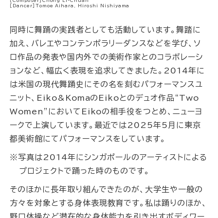
［Composer］Chong Li-Chuan
［Dancer］Tomoe Aihara, Hiroshi Nishiyama
同時に舞踊の実践者としても活動しています。舞踏に
加え、バレエやコンテンポラリーダンスなどを学び、ソ
ロ作品の発表や国内外での美術作家とのコラボレーシ
ョンなど、幅広く表現を追求してきました。2014年に
は米国の現代舞踊史にその名を刻むパフォーマンスユ
ニット、Eiko&KomaのEikoとのデュオ作品“Two
Women”においてEikoの相手役をつとめ、ニューヨ
ークで上演しています。最近では2025年5月に東京
都美術館にてパフォーマンスをしています。
※写真は2014年にシンガポールのアーティストによる
プロジェクトで踊った時のものです。
そのほかに長年取り組んできたのが、大学生や一般の
方々を対象とする身体表現教育です。私は踊りのほか、
野口体操など潜在的な身体能力を引き出すボディワー