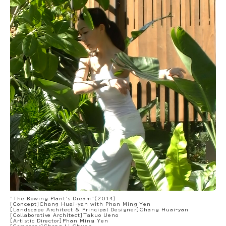
"The Bowing Plant's Dream"（2014）
［Concept］Chang Huai-yan with Phan Ming Yen
［Landscape Architect & Principal Designer］Chang Huai-yan
［Collaborative Architect］Takuo Ueno
［Artistic Director］Phan Ming Yen