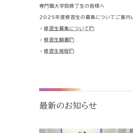
専門職大学院修了
生
の皆様へ
2025年度
修習
生
の募集についてご案内
修習生募集について
修習生願書
修習生規程
最新のお知らせ