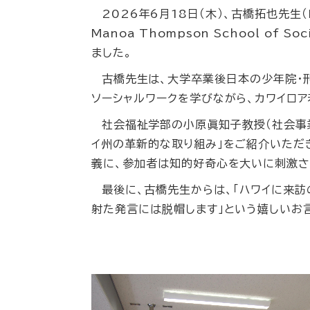
2026
年
6
月
18
日（木）、古橋拓也先生（
Manoa Thompson School of Soci
ました。
古橋先生は、大学卒業後日本の少年院・
ソーシャルワークを学びながら、カワイロ
社会福祉学部の小原眞知子教授（社会事業
イ州の革新的な取り組み」をご紹介いただ
義に、参加者は知的好奇心を大いに刺激さ
最後に、古橋先生からは、「ハワイに来
射た発言には脱帽します」という嬉しいお