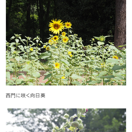
西門に咲く向日葵