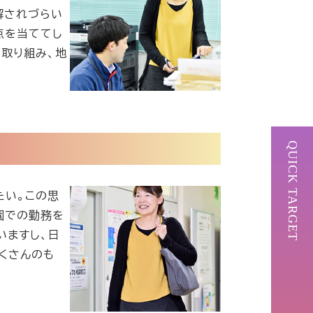
解されづらい
点を当ててし
取り組み、地
QUICK TARGET
たい。この思
園での勤務を
いますし、日
くさんのも